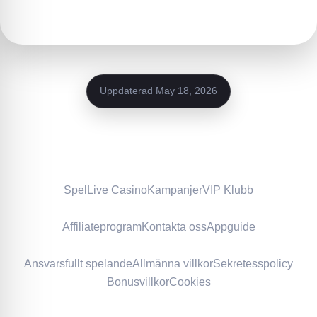
Uppdaterad May 18, 2026
Casino
Spel
Live Casino
Kampanjer
VIP Klubb
Om oss
Affiliateprogram
Kontakta oss
Appguide
Information
Ansvarsfullt spelande
Allmänna villkor
Sekretesspolicy
Bonusvillkor
Cookies
24+