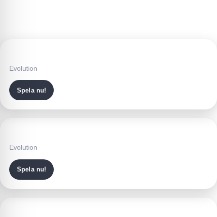
XXXtreme Lightning Roule
Evolution
Spela nu!
Speed Roulette
Evolution
Spela nu!
Infinite Free Bet Blackjack