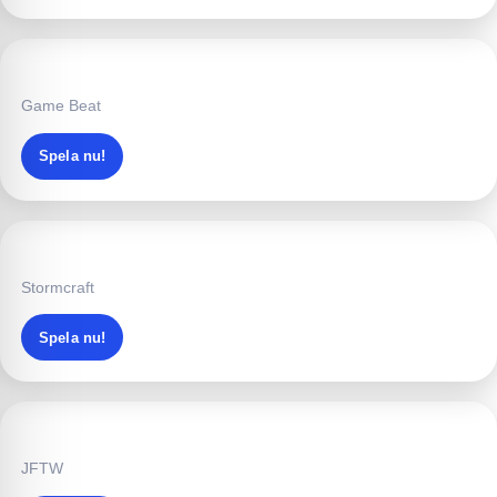
Buffalo Trail
Game Beat
Spela nu!
Thunderstruck Wild Lightning
Stormcraft
Spela nu!
Deco Diamonds Deluxe
JFTW