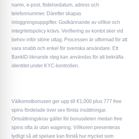
namn, e-post, födelsedatum, adress och
telefonnummer. Därefter skapas
inloggningsuppgifter. Godkännande av villkor och
integritetspolicy krävs. Verifiering av kontot sker vid
behov inför större uttag. Processen är utformad för att
vara snabb och enkel för svenska användare. Ett
BankID-liknande steg kan användas för att bekräfta
identitet under KYC-kontrollen.
Bonusar och kampanjer
Välkomstbonusen ger upp till €1,000 plus 777 free
spins fördelade över sex första insättningar.
Omsättningskrav gäller för bonusdelen medan free
spins ofta är utan wagering. Villkoren presenteras
tydligt så att spelare kan förstå hur mycket som