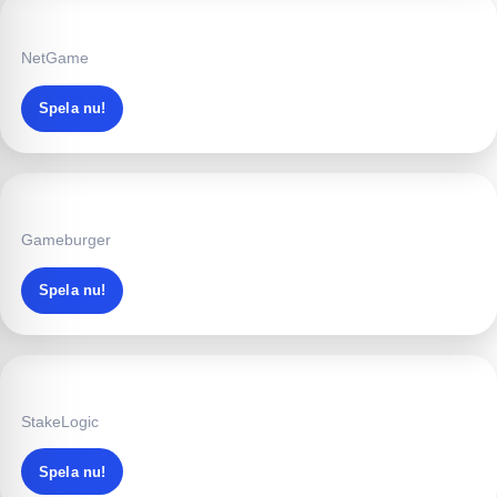
Mardi Gras Queen
NetGame
Spela nu!
9 Pots of Gold™ Megaways
Gameburger
Spela nu!
The Watcher
StakeLogic
Spela nu!