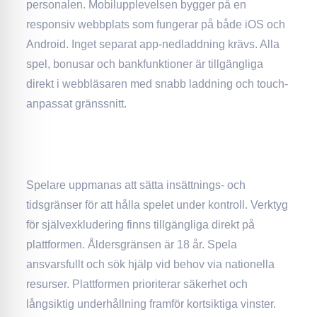
personalen. Mobilupplevelsen bygger på en
responsiv webbplats som fungerar på både iOS och
Android. Inget separat app-nedladdning krävs. Alla
spel, bonusar och bankfunktioner är tillgängliga
direkt i webbläsaren med snabb laddning och touch-
anpassat gränssnitt.
Ansvarsfullt spelande
Spelare uppmanas att sätta insättnings- och
tidsgränser för att hålla spelet under kontroll. Verktyg
för självexkludering finns tillgängliga direkt på
plattformen. Åldersgränsen är 18 år. Spela
ansvarsfullt och sök hjälp vid behov via nationella
resurser. Plattformen prioriterar säkerhet och
långsiktig underhållning framför kortsiktiga vinster.