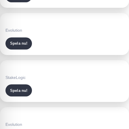
Crazy Time
Evolution
Spela nu!
Super Stake Roulette
StakeLogic
Spela nu!
Dream Catcher
Evolution