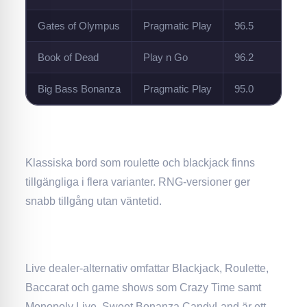
Gates of Olympus
Pragmatic Play
96.5
Book of Dead
Play n Go
96.2
Big Bass Bonanza
Pragmatic Play
95.0
Bordsspel
Klassiska bord som roulette och blackjack finns
tillgängliga i flera varianter. RNG-versioner ger
snabb tillgång utan väntetid.
Live casino
Live dealer-alternativ omfattar Blackjack, Roulette,
Baccarat och game shows som Crazy Time samt
Monopoly Live. Sweet Bonanza CandyLand är ett