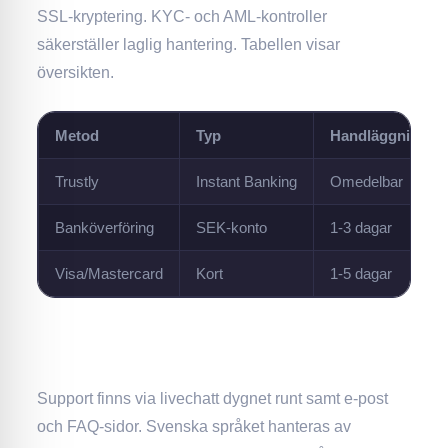
SSL-kryptering. KYC- och AML-kontroller
säkerställer laglig hantering. Tabellen visar
översikten.
Metod
Typ
Handläggningsti
Trustly
Instant Banking
Omedelbar
Banköverföring
SEK-konto
1-3 dagar
Visa/Mastercard
Kort
1-5 dagar
Kundtjänst och mobil
Support finns via livechatt dygnet runt samt e-post
och FAQ-sidor. Svenska språket hanteras av